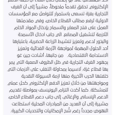
أكد المهندس عائد أبو رمضان خلال اللقاء أن حملة الدفع
الإلكتروني تحقق تقدماً ملحوظاً، مشيراً إلى أن الغرف
التجارية بغزة تسعى باستمرار للتواصل مع المؤسسات
الدولية لرفع مطالب القطاع الخاص، وفي مقدمتها
العمل على فتح المعابر والسماح بإدخال المواد الخام
اللازمة لتشغيل المصانع. الي جانب ادخال الأسمدة
والبذور لدعم وتعزيز تنشيط الزراعة الحضرية، باعتبارها
أحد الحلول المهمة لمواجهة الأزمة الغذائية وتعزيز
الاستدامة الاقتصادية. من جانبها، أشادت جين غو
بجهود الغرف التجارية في ظل الظروف الصعبة التي يمر
بها قطاع غزة، لاسيما بمحاولة التغلب على الازمات التي
خلفتها الحرب الأخيرة منها ازمة السيولة النقدية
ومواجهتها من خلال تعزيز الدفع الإلكتروني كحل عملي
للمشكلة. كما أكدت التزام اليونيسف بمواصلة تقديم
الدعم الإنساني والإغاثي، إلى جانب دعم القطاع الخاص،
مشيرة إلى أن العديد من المبادرات المحلية استطاعت
النهوض مجدداً رغم شُح الإمكانيات والتحديات الكبيرة.