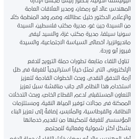
اليونيسف الدولية، بحضور رئيس مجلس الإدارة
المهندس عائد أبو رمضان، ومدير العلاقات العامة
والإعلام الدكتور خليل عطاالله، وضم وفد المنظمة كلاً
من السيدة جين غو، مديرة مكتب فلسطين، السيدة
سونيا سيلفا، مديرة مكتب غزة، والسيد ليفي
مانديوانزيرا، أخصائي السياسة الاجتماعية، والسيدة
فيروز أبو وردة.
تناول اللقاء متابعة تطورات حملة الترويج للدفع
الإلكتروني، التي تمثل خياراً استراتيجياً للغرفة في ظل
أزمة التدفق النقدي، وبحث الخطوات القادمة لتعزيز
استخدام هذا النظام الي جانب مناقشة سبل تعزيز
التعاون المستقبلي لدعم القطاع الخاص، وبحث التدخلات
الممكنة في مجالات توفير المياه النقية، ومستلزمات
النظافة، والقرطاسية، والملابس، إضافةً إلى تعزيز البناء
المؤسسي للغرفة لتمكينها من تقديم خدماتها
بشكل أكثر شمولية وفعالية للمجتمع.