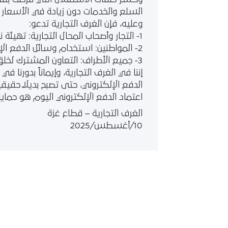
السلع والخدمات دون زيادة في الأسعار 
وعليه، فإن الغرف التجارية تدعو:
1- التجار وأصحاب المحال التجارية: تهيئة نقاط البيع الإلكترونية وقبول الدفع عبر البطاقات والمحافظ الإلكترونية.
2- المواطنين: استخدام وسائل الدفع الإلكتروني قدر الإمكان لتقليل الحاجة إلى النقد وتقليص الخسائر الناتجة عن العمولات.
3- جميع الأطراف: التعاون المشترك لخلق بيئة تجارية حديثة تقلل من الاستغلال وتحافظ على دوران عجلة الاقتصاد.
إننا في الغرف التجارية، وإيماناً بدور
الدفع الإلكتروني، حتى تصبح بديلاً حقي
اعتماد الدفع الإلكتروني اليوم هو حماية
الغرف التجارية – قطاع غزة
10/أغسطس/2025